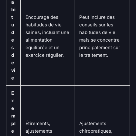
a
bi
t
Encourage des
Peut inclure des
u
habitudes de vie
conseils sur les
d
saines, incluant une
habitudes de vie,
e
alimentation
mais se concentre
s
équilibrée et un
principalement sur
d
exercice régulier.
le traitement.
e
vi
e
E
x
e
m
pl
Étirements,
Ajustements
e
ajustements
chiropratiques,