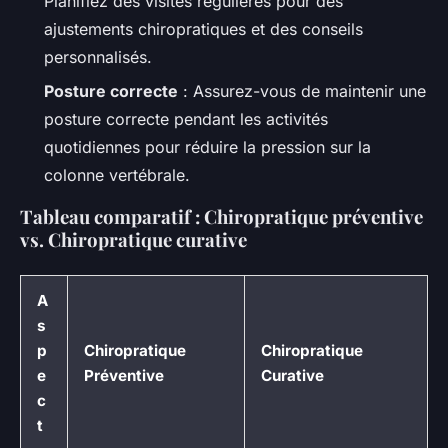
Planifiez des visites régulières pour des
ajustements chiropratiques et des conseils
personnalisés.
Posture correcte
: Assurez-vous de maintenir une
posture correcte pendant les activités
quotidiennes pour réduire la pression sur la
colonne vertébrale.
Tableau comparatif : Chiropratique préventive
vs. Chiropratique curative
A
s
p
Chiropratique
Chiropratique
e
Préventive
Curative
c
t