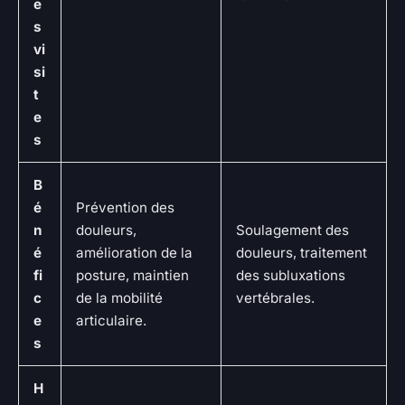
e
s
vi
si
t
e
s
B
é
Prévention des
n
douleurs,
Soulagement des
é
amélioration de la
douleurs, traitement
fi
posture, maintien
des subluxations
c
de la mobilité
vertébrales.
e
articulaire.
s
H