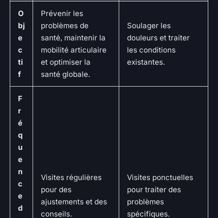
O
Prévenir les
bj
problèmes de
Soulager les
e
santé, maintenir la
douleurs et traiter
c
mobilité articulaire
les conditions
ti
et optimiser la
existantes.
f
santé globale.
F
r
é
q
u
e
n
Visites régulières
Visites ponctuelles
c
pour des
pour traiter des
e
ajustements et des
problèmes
d
conseils.
spécifiques.